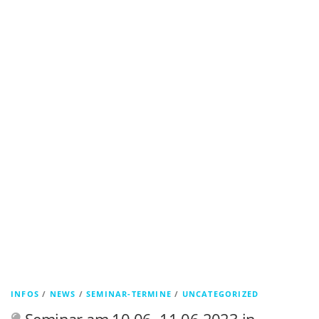
INFOS
/
NEWS
/
SEMINAR-TERMINE
/
UNCATEGORIZED
Seminar am 10.06.-11.06.2023 in