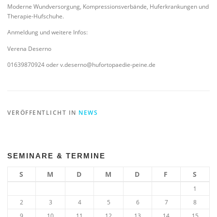
Moderne Wundversorgung, Kompressionsverbände, Huferkrankungen und
Therapie-Hufschuhe.
Anmeldung und weitere Infos:
Verena Deserno
01639870924 oder v.deserno@hufortopaedie-peine.de
VERÖFFENTLICHT IN
NEWS
SEMINARE & TERMINE
S
M
D
M
D
F
S
1
2
3
4
5
6
7
8
9
10
11
12
13
14
15