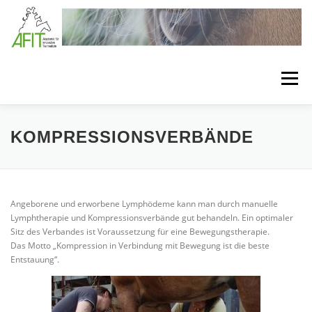
Zum Inhalt springen
Menü
LÖSUNGEN
BEHANDLUNGSKONZEPTE
KOMPRESSIONSVERBÄNDE
VERBANDSTECHNIKEN
SEMINARE
Angeborene und erworbene Lymphödeme kann man durch manuelle
Lymphtherapie und Kompressionsverbände gut behandeln. Ein optimaler
Sitz des Verbandes ist Voraussetzung für eine Bewegungstherapie.
BEHANDLUNGSMATERIAL
MEDIA
ÜBER AFIT
Das Motto „Kompression in Verbindung mit Bewegung ist die beste
Entstauung“.