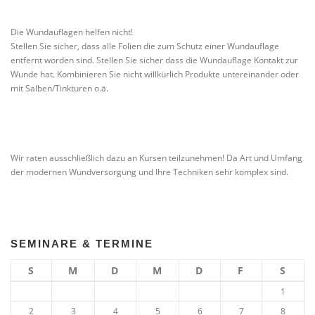
Die Wundauflagen helfen nicht!
Stellen Sie sicher, dass alle Folien die zum Schutz einer Wundauflage
entfernt worden sind. Stellen Sie sicher dass die Wundauflage Kontakt zur
Wunde hat. Kombinieren Sie nicht willkürlich Produkte untereinander oder
mit Salben/Tinkturen o.ä.
Wir raten ausschließlich dazu an Kursen teilzunehmen! Da Art und Umfang
der modernen Wundversorgung und Ihre Techniken sehr komplex sind.
SEMINARE & TERMINE
S
M
D
M
D
F
S
1
2
3
4
5
6
7
8