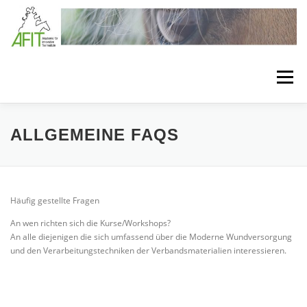
Zum Inhalt springen
Menü
LÖSUNGEN
BEHANDLUNGSKONZEPTE
ALLGEMEINE FAQS
VERBANDSTECHNIKEN
SEMINARE
Häufig gestellte Fragen
An wen richten sich die Kurse/Workshops?
BEHANDLUNGSMATERIAL
MEDIA
ÜBER AFIT
An alle diejenigen die sich umfassend über die Moderne Wundversorgung
und den Verarbeitungstechniken der Verbandsmaterialien interessieren.