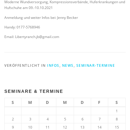
Moderne Wundversorgung, Kompressionsverbände, Huferkrankungen und
Hufschuhe am 09.-10.10.2021
Anmeldung und weiter Infos bei: Jenny Becker
Handy: 0177-5768946
Email: Libertyranch.jb@gmail.com
VERÖFFENTLICHT IN
INFOS
,
NEWS
,
SEMINAR-TERMINE
SEMINARE & TERMINE
S
M
D
M
D
F
S
1
2
3
4
5
6
7
8
9
10
11
12
13
14
15