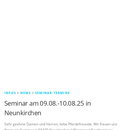
INFOS
/
NEWS
/
SEMINAR-TERMINE
Seminar am 09.08.-10.08.25 in
Neunkirchen
Sehr geehrte Damen und Herren, liebe Pferdefreunde. Wir freuen uns
Ihnen ein Seminar in 56479 Neunkirchen ( Westerwald) anbieten zu