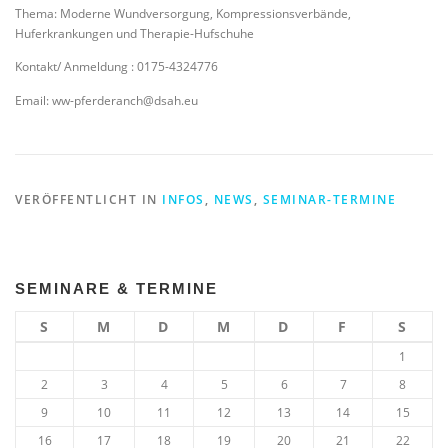
Thema: Moderne Wundversorgung, Kompressionsverbände,
Huferkrankungen und Therapie-Hufschuhe
Kontakt/ Anmeldung : 0175-4324776
Email: ww-pferderanch@dsah.eu
VERÖFFENTLICHT IN
INFOS
,
NEWS
,
SEMINAR-TERMINE
SEMINARE & TERMINE
S
M
D
M
D
F
S
1
2
3
4
5
6
7
8
9
10
11
12
13
14
15
16
17
18
19
20
21
22