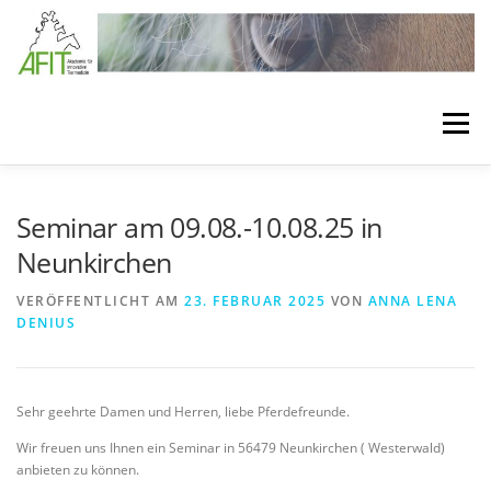
Zum Inhalt springen
Menü
LÖSUNGEN
BEHANDLUNGSKONZEPTE
Seminar am 09.08.-10.08.25 in
Neunkirchen
VERBANDSTECHNIKEN
SEMINARE
VERÖFFENTLICHT AM
23. FEBRUAR 2025
VON
ANNA LENA
DENIUS
BEHANDLUNGSMATERIAL
MEDIA
ÜBER AFIT
Sehr geehrte Damen und Herren, liebe Pferdefreunde.
Wir freuen uns Ihnen ein Seminar in 56479 Neunkirchen ( Westerwald)
anbieten zu können.