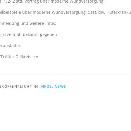
a. 1/2- 2 std. Vortrag über moderne Wundversorgung.
allbeispiele über moderne Wundversorgung, Cast, div. Huferkrank
nmeldung und weitere Infos:
ird zeitnah bekannt gegeben
eranstalter:
FD Alter Dillkreis e.v
ERÖFFENTLICHT IN
INFOS
,
NEWS