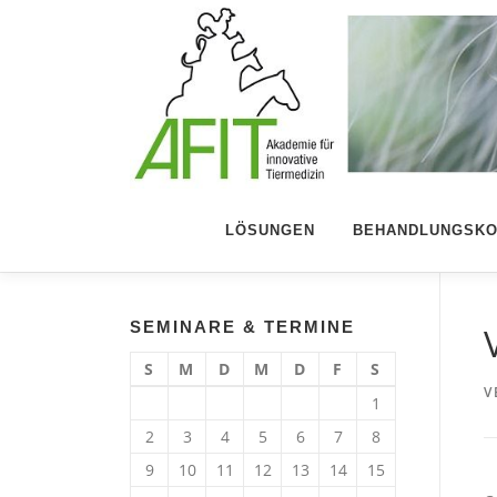
Zum Inhalt springen
LÖSUNGEN
BEHANDLUNGSKO
SEMINARE & TERMINE
S
M
D
M
D
F
S
V
1
2
3
4
5
6
7
8
9
10
11
12
13
14
15