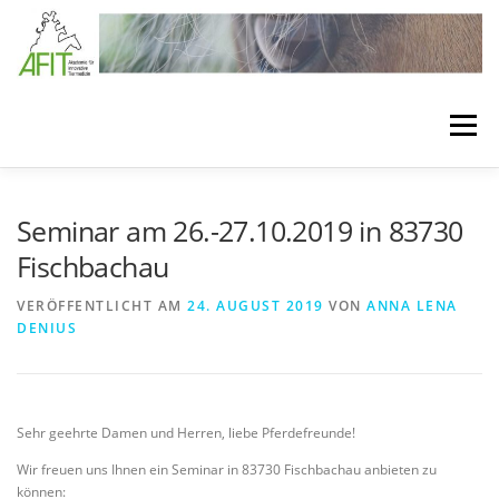
Zum Inhalt springen
Menü
LÖSUNGEN
BEHANDLUNGSKONZEPTE
Seminar am 26.-27.10.2019 in 83730
Fischbachau
VERBANDSTECHNIKEN
SEMINARE
VERÖFFENTLICHT AM
24. AUGUST 2019
VON
ANNA LENA
DENIUS
BEHANDLUNGSMATERIAL
MEDIA
ÜBER AFIT
Sehr geehrte Damen und Herren, liebe Pferdefreunde!
Wir freuen uns Ihnen ein Seminar in 83730 Fischbachau anbieten zu
können: