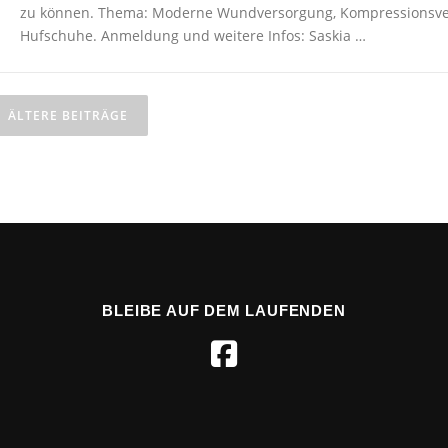
zu können. Thema: Moderne Wundversorgung, Kompressionsve
Hufschuhe. Anmeldung und weitere Infos: Saskia …
Beitragsnavigation
ÄLTERE BEITRÄGE
BLEIBE AUF DEM LAUFENDEN