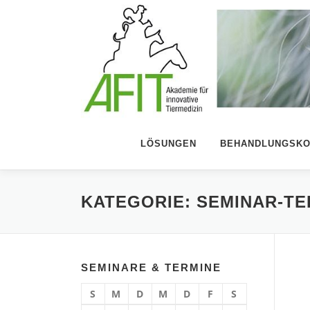
Zum Inhalt springen
LÖSUNGEN
BEHANDLUNGSKO
KATEGORIE:
SEMINAR-TE
SEMINARE & TERMINE
S
M
D
M
D
F
S