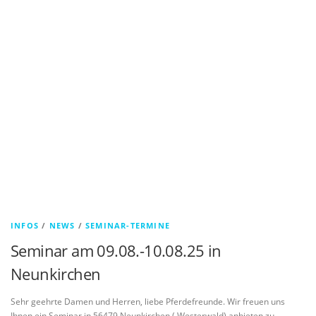
INFOS
/
NEWS
/
SEMINAR-TERMINE
Seminar am 09.08.-10.08.25 in
Neunkirchen
Sehr geehrte Damen und Herren, liebe Pferdefreunde. Wir freuen uns
Ihnen ein Seminar in 56479 Neunkirchen ( Westerwald) anbieten zu