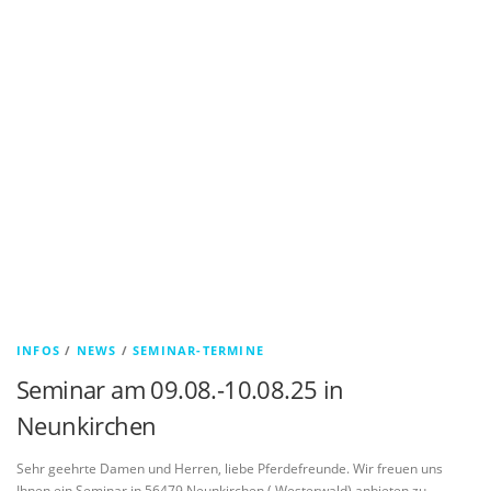
INFOS
/
NEWS
/
SEMINAR-TERMINE
Seminar am 09.08.-10.08.25 in
Neunkirchen
Sehr geehrte Damen und Herren, liebe Pferdefreunde. Wir freuen uns
Ihnen ein Seminar in 56479 Neunkirchen ( Westerwald) anbieten zu