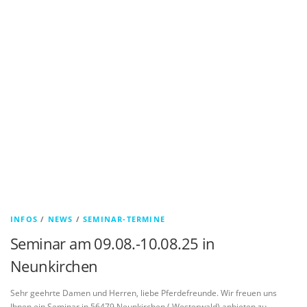
INFOS
/
NEWS
/
SEMINAR-TERMINE
Seminar am 09.08.-10.08.25 in
Neunkirchen
Sehr geehrte Damen und Herren, liebe Pferdefreunde. Wir freuen uns
Ihnen ein Seminar in 56479 Neunkirchen ( Westerwald) anbieten zu