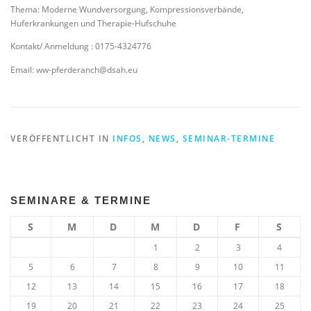
Thema: Moderne Wundversorgung, Kompressionsverbände,
Huferkrankungen und Therapie-Hufschuhe
Kontakt/ Anmeldung : 0175-4324776
Email: ww-pferderanch@dsah.eu
VERÖFFENTLICHT IN
INFOS
,
NEWS
,
SEMINAR-TERMINE
SEMINARE & TERMINE
S
M
D
M
D
F
S
1
2
3
4
5
6
7
8
9
10
11
12
13
14
15
16
17
18
19
20
21
22
23
24
25