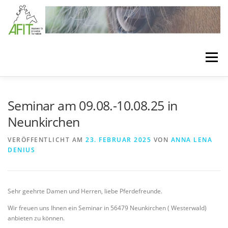
Zum Inhalt springen
Menü
LÖSUNGEN
BEHANDLUNGSKONZEPTE
Seminar am 09.08.-10.08.25 in
Neunkirchen
VERBANDSTECHNIKEN
SEMINARE
VERÖFFENTLICHT AM
23. FEBRUAR 2025
VON
ANNA LENA
DENIUS
BEHANDLUNGSMATERIAL
MEDIA
ÜBER AFIT
Sehr geehrte Damen und Herren, liebe Pferdefreunde.
Wir freuen uns Ihnen ein Seminar in 56479 Neunkirchen ( Westerwald)
anbieten zu können.