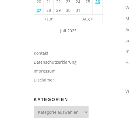
20
21
22
23
24
25
26
W
27
28
29
30
31
M
< Jun
Aug >
A
Juli 2025
J
0
Kontakt
Datenschutzerklärung
H
Impressum
Disclaimer
V
KATEGORIEN
Kategorien