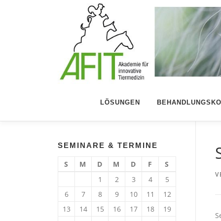
Zum Inhalt springen
LÖSUNGEN
BEHANDLUNGSKO
SEMINARE & TERMINE
S
M
D
M
D
F
S
V
1
2
3
4
5
6
7
8
9
10
11
12
13
14
15
16
17
18
19
S