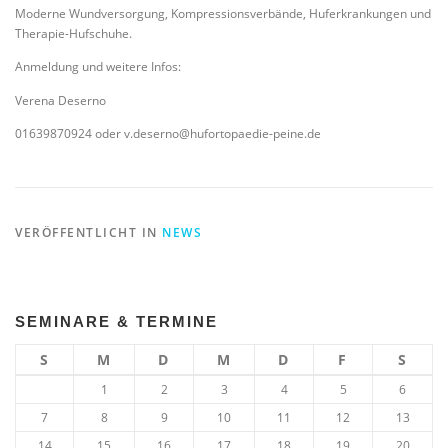
Moderne Wundversorgung, Kompressionsverbände, Huferkrankungen und
Therapie-Hufschuhe.
Anmeldung und weitere Infos:
Verena Deserno
01639870924 oder v.deserno@hufortopaedie-peine.de
VERÖFFENTLICHT IN
NEWS
SEMINARE & TERMINE
S
M
D
M
D
F
S
1
2
3
4
5
6
7
8
9
10
11
12
13
14
15
16
17
18
19
20