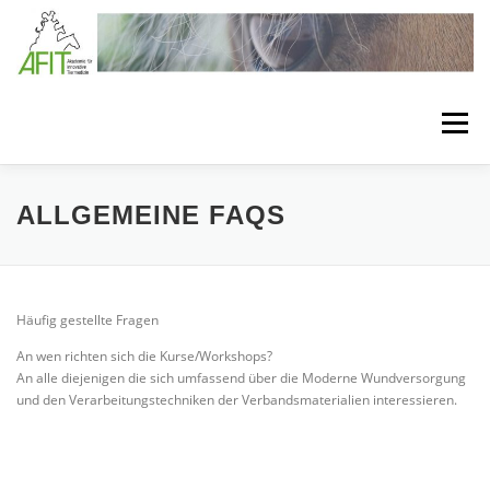
Zum Inhalt springen
Menü
LÖSUNGEN
BEHANDLUNGSKONZEPTE
ALLGEMEINE FAQS
VERBANDSTECHNIKEN
SEMINARE
Häufig gestellte Fragen
An wen richten sich die Kurse/Workshops?
BEHANDLUNGSMATERIAL
MEDIA
ÜBER AFIT
An alle diejenigen die sich umfassend über die Moderne Wundversorgung
und den Verarbeitungstechniken der Verbandsmaterialien interessieren.