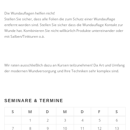
Die Wundauflagen helfen nicht!
Stellen Sie sicher, dass alle Folien die zum Schutz einer Wundauflage
entfernt worden sind. Stellen Sie sicher dass die Wundauflage Kontakt zur
Wunde hat. Kombinieren Sie nicht willkürlich Produkte untereinander oder
mit Salben/Tinkturen o.ä.
Wir raten ausschließlich dazu an Kursen teilzunehmen! Da Art und Umfang
der modernen Wundversorgung und Ihre Techniken sehr komplex sind.
SEMINARE & TERMINE
S
M
D
M
D
F
S
1
2
3
4
5
6
7
8
9
10
11
12
13