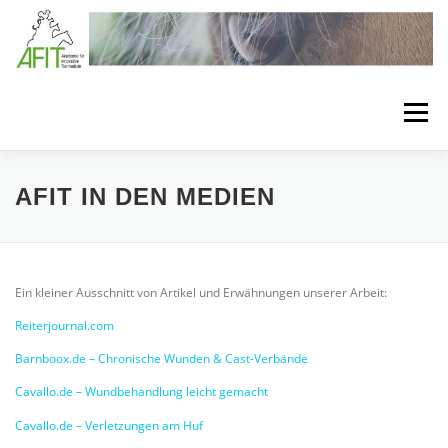
Zum Inhalt springen
Menü
LÖSUNGEN
BEHANDLUNGSKONZEPTE
AFIT IN DEN MEDIEN
VERBANDSTECHNIKEN
SEMINARE
Ein kleiner Ausschnitt von Artikel und Erwähnungen unserer Arbeit:
Reiterjournal.com
BEHANDLUNGSMATERIAL
MEDIA
ÜBER AFIT
Barnboox.de – Chronische Wunden & Cast-Verbände
Cavallo.de – Wundbehandlung leicht gemacht
Cavallo.de – Verletzungen am Huf