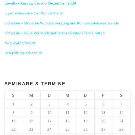
Cavallo – Auszug_Cavallo_Dezember_2009
Equicrown.com – Der Wunderheiler
vfdnet.de – Moderne Wundversorgung und Kompressionsverbaende
vfdnet.de – Neue Verbandsmethoden könnten Pferde retten
fairplay4horses.de
peterpfister-schade.de
SEMINARE & TERMINE
S
M
D
M
D
F
S
1
2
3
4
5
6
7
8
9
10
11
12
13
14
15
16
17
18
19
20
21
22
23
24
25
26
27
28