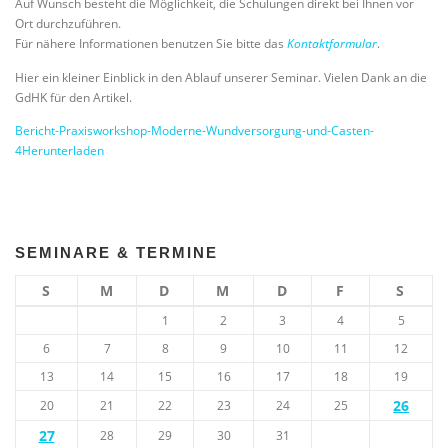
Auf Wunsch besteht die Möglichkeit, die Schulungen direkt bei Ihnen vor
Ort durchzuführen.
Für nähere Informationen benutzen Sie bitte das
Kontaktformular
.
Hier ein kleiner Einblick in den Ablauf unserer Seminar. Vielen Dank an die
GdHK für den Artikel.
Bericht-Praxisworkshop-Moderne-Wundversorgung-und-Casten-
4
Herunterladen
SEMINARE & TERMINE
S
M
D
M
D
F
S
1
2
3
4
5
6
7
8
9
10
11
12
13
14
15
16
17
18
19
26
20
21
22
23
24
25
27
28
29
30
31