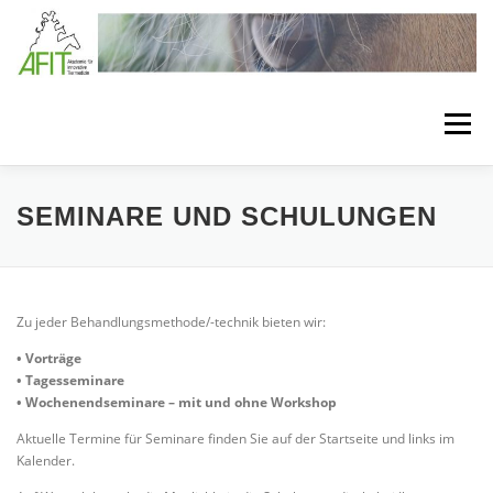
Zum Inhalt springen
Menü
LÖSUNGEN
BEHANDLUNGSKONZEPTE
SEMINARE UND SCHULUNGEN
VERBANDSTECHNIKEN
SEMINARE
Zu jeder Behandlungsmethode/-technik bieten wir:
• Vorträge
BEHANDLUNGSMATERIAL
MEDIA
ÜBER AFIT
• Tagesseminare
• Wochenendseminare – mit und ohne Workshop
Aktuelle Termine für Seminare finden Sie auf der Startseite und links im
Kalender.