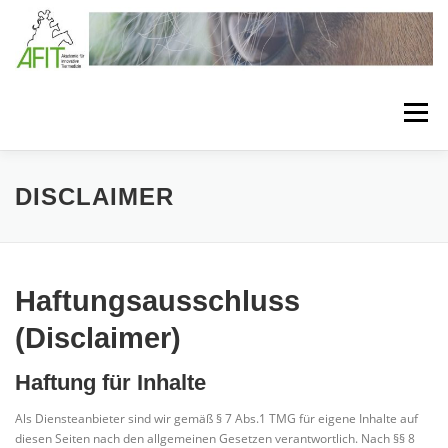
Zum Inhalt springen
Menü
LÖSUNGEN
BEHANDLUNGSKONZEPTE
DISCLAIMER
VERBANDSTECHNIKEN
SEMINARE
Haftungsausschluss
(Disclaimer)
BEHANDLUNGSMATERIAL
MEDIA
ÜBER AFIT
Haftung für Inhalte
Als Diensteanbieter sind wir gemäß § 7 Abs.1 TMG für eigene Inhalte auf
diesen Seiten nach den allgemeinen Gesetzen verantwortlich. Nach §§ 8