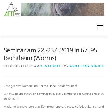
Zum Inhalt springen
Menü
LÖSUNGEN
BEHANDLUNGSKONZEPTE
Seminar am 22.-23.6.2019 in 67595
Bechtheim (Worms)
VERBANDSTECHNIKEN
SEMINARE
VERÖFFENTLICHT AM
9. MAI 2019
VON
ANNA LENA DENIUS
BEHANDLUNGSMATERIAL
MEDIA
ÜBER AFIT
Sehr geehrte Damen und Herren, liebe Pferdefreunde!
Wir freuen uns Ihnen ein Seminar in 67595 Bechtheim bei Worms anbieten
zu können:
Moderne Wundversorgung, Kompressionsverbände, Huferkrankungen und