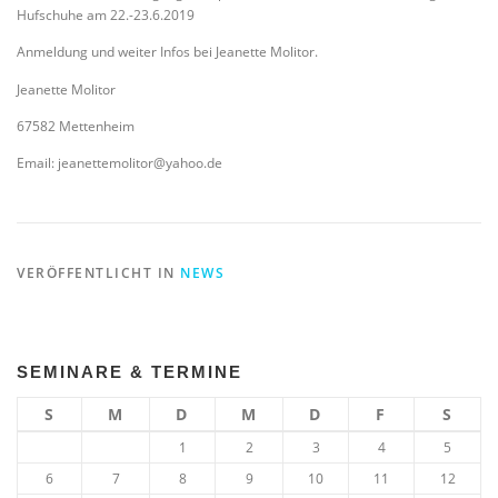
Hufschuhe am 22.-23.6.2019
Anmeldung und weiter Infos bei Jeanette Molitor.
Jeanette Molitor
67582 Mettenheim
Email: jeanettemolitor@yahoo.de
VERÖFFENTLICHT IN
NEWS
SEMINARE & TERMINE
S
M
D
M
D
F
S
1
2
3
4
5
6
7
8
9
10
11
12