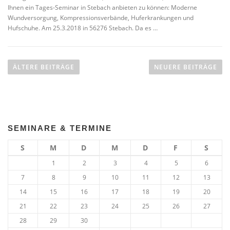
Ihnen ein Tages-Seminar in Stebach anbieten zu können: Moderne
Wundversorgung, Kompressionsverbände, Huferkrankungen und
Hufschuhe. Am 25.3.2018 in 56276 Stebach. Da es …
Beitragsnavigation
ÄLTERE BEITRÄGE
NEUERE BEITRÄGE
SEMINARE & TERMINE
S
M
D
M
D
F
S
1
2
3
4
5
6
7
8
9
10
11
12
13
14
15
16
17
18
19
20
21
22
23
24
25
26
27
28
29
30