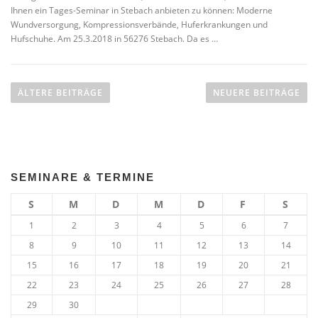
Ihnen ein Tages-Seminar in Stebach anbieten zu können: Moderne
Wundversorgung, Kompressionsverbände, Huferkrankungen und
Hufschuhe. Am 25.3.2018 in 56276 Stebach. Da es …
Beitragsnavigation
ÄLTERE BEITRÄGE
NEUERE BEITRÄGE
SEMINARE & TERMINE
S
M
D
M
D
F
S
1
2
3
4
5
6
7
8
9
10
11
12
13
14
15
16
17
18
19
20
21
22
23
24
25
26
27
28
29
30